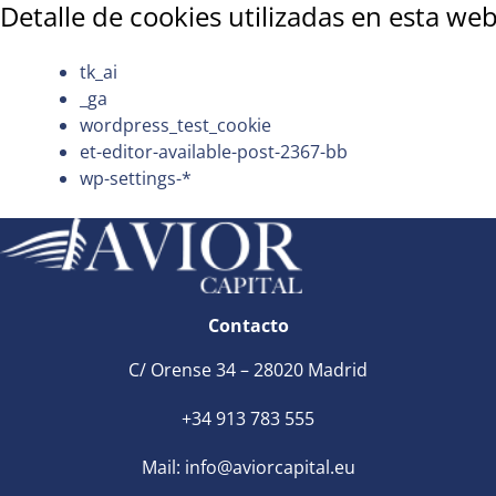
Detalle de cookies utilizadas en esta web
tk_ai
_ga
wordpress_test_cookie
et-editor-available-post-2367-bb
wp-settings-*
Contacto
C/ Orense 34 – 28020 Madrid
+34 913 783 555
Mail:
info@aviorcapital.eu