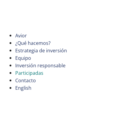
Saltar
al
contenido
Avior
¿Qué hacemos?
Estrategia de inversión
Equipo
Inversión responsable
Participadas
Contacto
English