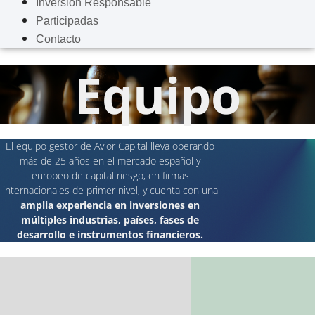
Inversión Responsable
Participadas
Contacto
Equipo
El equipo gestor de Avior Capital lleva operando
más de 25 años en el mercado español y
europeo de capital riesgo, en firmas
internacionales de primer nivel, y cuenta con una
amplia experiencia en inversiones en
múltiples industrias, países, fases de
desarrollo e instrumentos financieros.