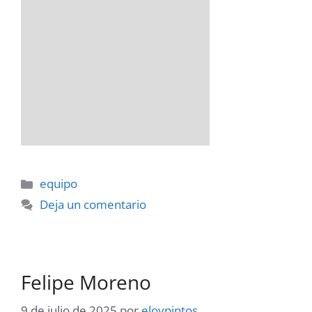
Categorías
equipo
Deja un comentario
Felipe Moreno
9 de julio de 2025
por
eloypintos