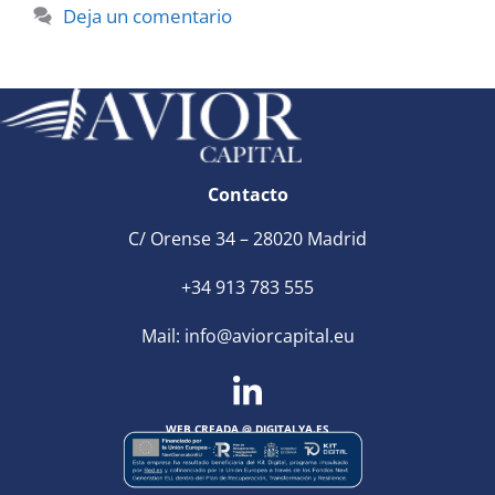
Deja un comentario
Contacto
C/ Orense 34 – 28020 Madrid
+34 913 783 555
Mail:
info@aviorcapital.eu
WEB CREADA @
DIGITALYA
.ES